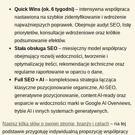
Quick Wins (ok. 6 tygodni)
– intensywna współpraca
nastawiona na szybkie zidentyfikowanie i wdrożenie
najważniejszych poprawek. Obejmuje audyt SEO, listę
priorytetów, konsultacje wdrożeniowe oraz krótkie
podsumowanie efektów.
Stała obsługa SEO
– miesięczny model współpracy
obejmujący rozwój widoczności, tworzenie i
optymalizację treści, rekomendacje techniczne oraz
regularne raportowanie w oparciu o dane.
Full SEO + AI
– kompleksowa strategia łącząca
klasyczne pozycjonowanie organiczne, AI-SEO,
generatywne pozycjonowanie, content AI-ready oraz
wsparcie w widoczności marki w Google AI Overviews,
trybie AI i innych systemach generatywnych.
Napisz kilka słów o swojej stronie, branży i celach
– na tej
podstawie przygotuję indywidualną propozycję współpracy