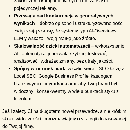
zakończeniu kampanii płatnych i nie zależy od
pojedynczej reklamy.
Przewaga nad konkurencją w generatywnych
wynikach
– dobrze opisane i ustrukturyzowane treści
zwiększają szansę, że systemy typu AI-Overviews i
LLM-y wskażą Twoją markę jako źródło.
Skalowalność dzięki automatyzacji
– wykorzystanie
AI i automatyzacji pozwala szybciej testować,
analizować i wdrażać zmiany, bez utraty jakości.
Spójny wizerunek marki w całej sieci
– SEO łączę z
Local SEO, Google Business Profile, katalogami
branżowymi i innymi kanałami, aby Twój brand był
widoczny i konsekwentny w wielu punktach styku z
klientem.
Jeśli zależy Ci na długoterminowej przewadze, a nie krótkim
skoku widoczności, porozmawiajmy o strategii dopasowanej
do Twojej firmy.